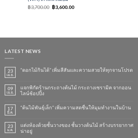
฿
3,700.00
฿
3,600.00
LATEST NEWS
“ดอกไม้กินได้” เพิ่มสีสันและความสวยให้ทุกจานโปรด
23
เม.ย.
แจกพิกัดร้านกระถางต้นไม้ กระถางเซรามิค จากออน
09
เม.ย.
ไลน์ช้อปปิ้ง
“ต้นไม้พันธุ์เล็ก” เพิ่มความสดชื่นให้มุมทำงานในบ้าน
17
มี.ค.
แต่งห้องด้วยชั้นวางของ ชั้นวางต้นไม้ สร้างบรรยากาศ
23
ม.ค.
น่าอยู่