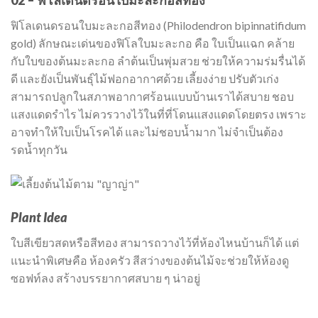
02 – ฟิโลเดนดรอนใบมะละกอสีทอง
ฟิโลเดนดรอนใบมะละกอสีทอง (Philodendron bipinnatifidum
gold) ลักษณะเด่นของฟิโลใบมะละกอ คือ ใบเป็นแฉก คล้าย
กับใบของต้นมะละกอ ลำต้นเป็นพุ่มสวย ช่วยให้ความร่มรื่นได้
ดี และยังเป็นพันธุ์ไม้ฟอกอากาศด้วย เลี้ยงง่าย ปรับตัวเก่ง
สามารถปลูกในสภาพอากาศร้อนแบบบ้านเราได้สบาย ชอบ
แสงแดดรำไร ไม่ควรวางไว้ในที่ที่โดนแสงแดดโดยตรง เพราะ
อาจทำให้ใบเป็นโรคได้ และไม่ชอบน้ำมาก ไม่จำเป็นต้อง
รดน้ำทุกวัน
Plant Idea
ใบสีเขียวสดหรือสีทอง สามารถวางไว้ที่ห้องไหนบ้านก็ได้ แต่
แนะนำพิเศษคือ ห้องครัว สีสว่างของต้นไม้จะช่วยให้ห้องดู
ซอฟท์ลง สร้างบรรยากาศสบาย ๆ น่าอยู่