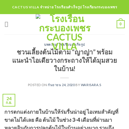
Skip
CACTUS VILLA จำหน่าย โรงเรือนสำเร็จรูป โรงเรือนกระบองเพชร
to
content
0
บทความ
,
โรงเรือนสำเร็จรูป
ชวนเลี้ยงต้นไม้ตาม “ญาญ่า” พร้อม
แนะนำไอเดียวางกระถางให้ได้มุมสวย
ในบ้าน!
POSTED ON
กันยายน 24, 2020
BY
WARISARA.S
24
ก.ย.
การตกแต่งภายในบ้านให้ร่มรื่นน่าอยู่ ไอเทมสำคัญที่
ขาดไม่ได้เลย คือ ต้นไม้ ในช่วง 3-4 เดือนที่ผ่านมา
หลายอินกับการปลูกต้นไม้ในบ้านอย่างมาก รวมถึง