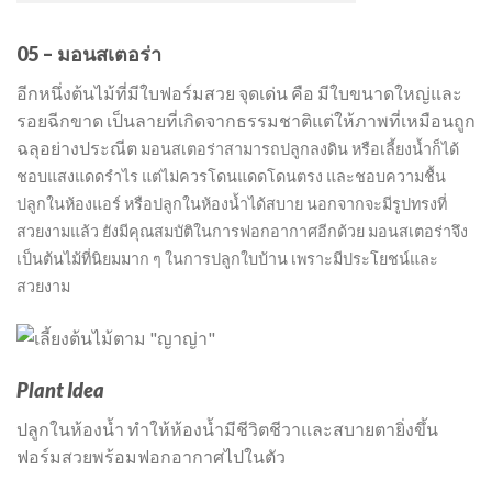
05 – มอนสเตอร่า
อีกหนึ่งต้นไม้ที่มีใบฟอร์มสวย จุดเด่น คือ มีใบขนาดใหญ่และ
รอยฉีกขาด เป็นลายที่เกิดจากธรรมชาติแต่ให้ภาพที่เหมือนถูก
ฉลุอย่างประณีต
มอนสเตอร่า
สามารถปลูกลงดิน หรือเลี้ยงน้ำก็ได้
ชอบแสงแดดรำไร แต่ไม่ควรโดนแดดโดนตรง และชอบความชื้น
ปลูกในห้องแอร์ หรือปลูกในห้องน้ำได้สบาย นอกจากจะมีรูปทรงที่
สวยงามแล้ว ยังมีคุณสมบัติในการฟอกอากาศอีกด้วย มอนสเตอร่าจึง
เป็นต้นไม้ที่นิยมมาก ๆ ในการปลูกใบบ้าน เพราะมีประโยชน์และ
สวยงาม
Plant Idea
ปลูกในห้องน้ำ ทำให้ห้องน้ำมีชีวิตชีวาและสบายตายิ่งขึ้น
ฟอร์มสวยพร้อมฟอกอากาศไปในตัว