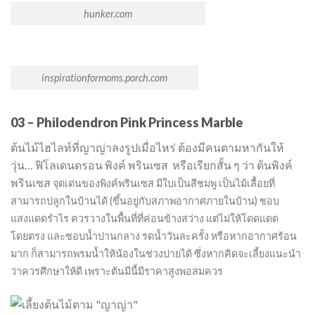
hunker.com
inspirationformoms.porch.com
03 – Philodendron Pink Princess Marble
ต้นไม้ไฮไลท์ที่ญาญ่าลงรูปเมื่อไหร่ ต้องมีคนตามหากันให้
วุ่น… ฟิโลเดนดรอน พิงค์ พรินเซส หรือเรียกสั้น ๆ ว่า ต้นพิงค์
พรินเซส
จุดเด่นของพิงค์พรินเซส มีใบเป็นสีชมพู
เป็นไม้เลื้อยที่
สามารถปลูกในบ้านได้ (ขึ้นอยู่กับสภาพอากาศภายในบ้าน) ชอบ
แสงแดดรำไร ควรวางในพื้นที่ที่ค่อนข้างสว่าง แต่ไม่ให้โดดแดด
โดยตรง และชอบน้ำปานกลาง รดน้ำวันละครั้ง หรือหากอากาศร้อน
มาก ก็สามารถพรมน้ำให้น้องในช่วงบ่ายได้ ซึ่งหากคิดจะเลี้ยงแนะนำ
ว่าควรศึกษาให้ดี เพราะต้นมีนี้มีราคาสูงพอสมควร