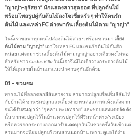
“ญาญ่า-อุรัสยา” นักแสดงสาวสุดฮอต ที่ปลูกต้นไม้
พร้อมโพสรูปคู่กับต้นไม้ลงโซเชี่ยลรัว ๆ ทำให้คนรัก
ต้นไม้ และเหล่า FC ต่างพากัน เลี้ยงต้นไม้ตาม “ญาญ่า”
วันนี้เราขอพาทุกคนไปส่องต้นไม้สวย ๆ พร้อมชวนมา
เลี้ยง
ต้นไม้ตาม “ญาญ่า”
เอาใจเหล่า FC และคนรักต้นไม้กันสัก
หน่อย แต่จะมาชวนเลี้ยงต้นไม้ตามญาญ่าอย่างเดียวคงไม่พอ
สำหรับชาว
Cactus Villa
วันนี้เราจึงมีไอเดียวางกระถางต้นไม้
ให้ได้มุมสวยในบ้านมาแนะนำควบคู่กันอีกด้วย
01 – ชวนชม
พรรณไม้ที่ออกดอกสีสันสวยงาม สามารถปลูกเพื่อเพิ่มสีสันให้
กับบ้านได้ ชวนชมปลูกและเลี้ยงง่าย ทนต่อสภาพแห้งแล้งมาก
จนได้รับสมญาว่า “กุหลาบทะเลทราย” และชอบแสงแดดจัด ดัง
นั้น หากจะปลูกไว้ในบ้าน ควรปลูกไว้ที่ริมหน้าต่าง/ระเบียง
หรือควรยกกระถางออกมารับแดดทุกวันในช่วงครึ่งวันเช้า แต่
ส่วนมากจะนิยมปลูกบริเวณสวนนอกบ้าน เพราะดูแลได้ง่าย