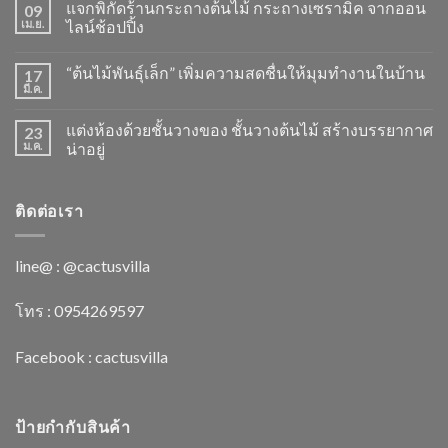
แจกพิกัดร้านกระถางต้นไม้ กระถางเซรามิค จากออน
09
เม.ย.
ไลน์ช้อปปิ้ง
“ต้นไม้พันธุ์เล็ก” เพิ่มความสดชื่นให้มุมทำงานในบ้าน
17
มี.ค.
แต่งห้องด้วยชั้นวางของ ชั้นวางต้นไม้ สร้างบรรยากาศ
23
ม.ค.
น่าอยู่
ติดต่อเรา
line@ : @cactusvilla
โทร : 0954269597
Facebook :
cactusvilla
ป้ายกำกับสินค้า