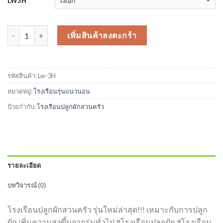
LW3H
จำนวน [รุ่นที่ 3] LW3H โรงเรือนปลูกผักสวนครัว แบบมีมุ้งกันแมลง ป้องกั
เพิ่มสินค้าลงตะกร้า
รหัสสินค้า:
Lw-3H
หมวดหมู่:
โรงเรือนรุ่นแนวนอน
ป้ายกำกับ:
โรงเรือนปลูกผักสวนครัว
รายละเอียด
บทวิจารณ์ (0)
โรงเรือนปลูกผักสวนครัว รุ่นใหม่ล่าสุด!!! เหมาะกับการปลูก
ผัก เพิ่มความสูงขึ้นจากรุ่นทั่วไป #โรงเรือนปลูกผัก #โรงเรือน