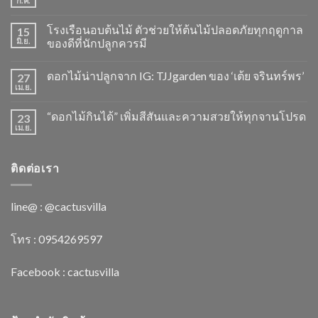
ก.ค.
โรงเรือนอบต้นไม้ ตัวช่วยให้ต้นไม้ปลอดภัยทุกฤดูกาล
15
มิ.ย.
ของดีที่นักปลูกควรมี
ดอกไม้น่าปลูกจาก IG: TJJgarden ของ ‘เต้ย จรินทร์พร’
27
เม.ย.
“ดอกไม้กินได้” เพิ่มสีสันและความสวยให้ทุกจานโปรด
23
เม.ย.
ติดต่อเรา
line@ : @cactusvilla
โทร : 0954269597
Facebook :
cactusvilla