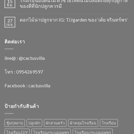
โรงเรือนอบต้นไม้ ตัวช่วยให้ต้นไม้ปลอดภัยทุกฤดูกาล
15
มิ.ย.
ของดีที่นักปลูกควรมี
ดอกไม้น่าปลูกจาก IG: TJJgarden ของ ‘เต้ย จรินทร์พร’
27
เม.ย.
ติดต่อเรา
line@ : @cactusvilla
โทร : 0954269597
Facebook :
cactusvilla
ป้ายกำกับสินค้า
ซู้มกุหลาบ
ปลูกผัก
ผักสวนครัว
ผ้าคลุมโรงเรือน
โรงเรือน
โรงเรือน DIY
โรงเรือนกระบองเพชร
โรงเรือน กระบองเพชร